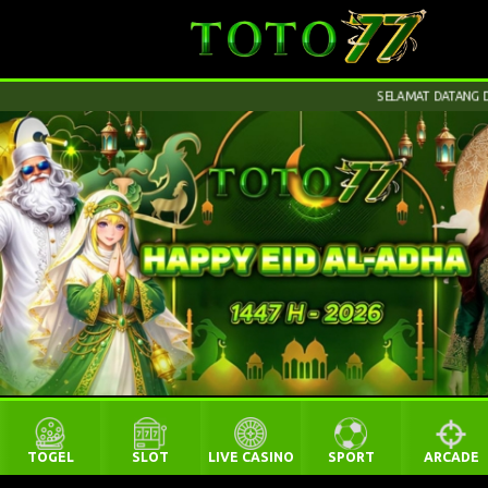
SELAMAT DATANG DI WE
TOGEL
SLOT
LIVE CASINO
SPORT
ARCADE