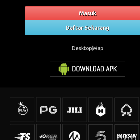
Masuk
Daftar Sekarang
Desktop
Wap